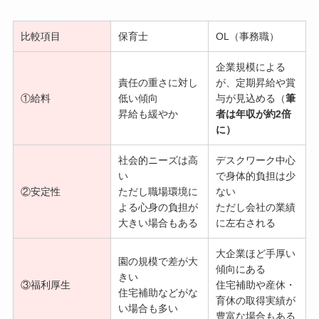
比較項目
保育士
OL（事務職）
企業規模による
責任の重さに対し
が、定期昇給や賞
①給料
低い傾向
与が見込める（
筆
昇給も緩やか
者は年収が約2倍
に）
社会的ニーズは高
デスクワーク中心
い
で身体的負担は少
②安定性
ただし職場環境に
ない
よる心身の負担が
ただし会社の業績
大きい場合もある
に左右される
大企業ほど手厚い
園の規模で差が大
傾向にある
きい
③福利厚生
住宅補助や産休・
住宅補助などがな
育休の取得実績が
い場合も多い
豊富な場合もある